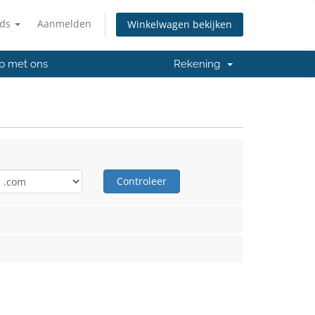
nds
Aanmelden
Winkelwagen bekijken
p met ons
Rekening
Controleer