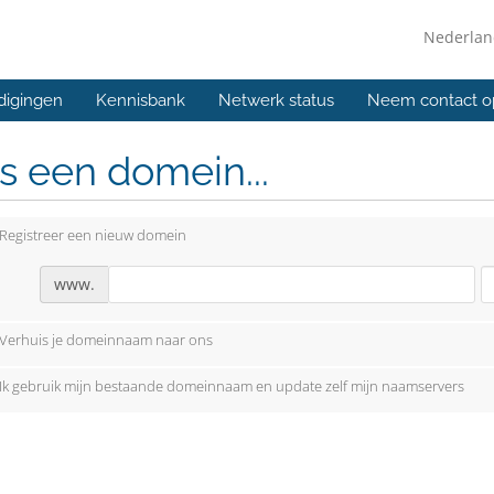
Nederla
digingen
Kennisbank
Netwerk status
Neem contact o
s een domein...
Registreer een nieuw domein
www.
Verhuis je domeinnaam naar ons
Ik gebruik mijn bestaande domeinnaam en update zelf mijn naamservers