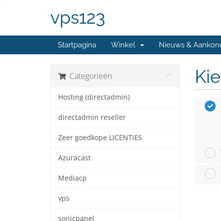
vps123
Startpagina
Winkel
Nieuws & Aankon
Kie
Categorieën
Hosting (directadmin)
directadmin reseller
Zeer goedkope LICENTIES
Azuracast
Mediacp
vps
sonicpanel